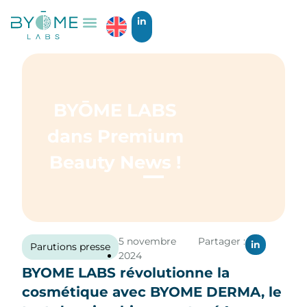
in
NOS OFFRES
BYOME DERMA
BYŌME LABS
dans Premium
Beauty News !
5 novembre
Partager :
in
Parutions presse
2024
BYOME LABS révolutionne la
cosmétique avec BYOME DERMA, le